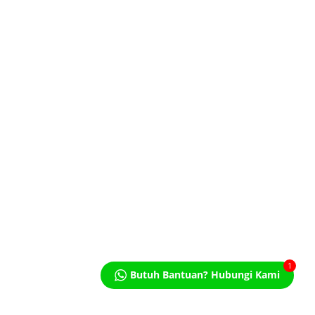
Yuk Kenalan dengan Manfaat dan
Fungsi ...
TENTANG KAMI
Sejarah
Nilai, Visi & Misi
Toko Cabang
Struktur Organisasi
ONLINE SHOP
1
Butuh Bantuan? Hubungi Kami
PT. Anekatama Makmur Abadi
Copyright © 2021. All Rights Reserved.