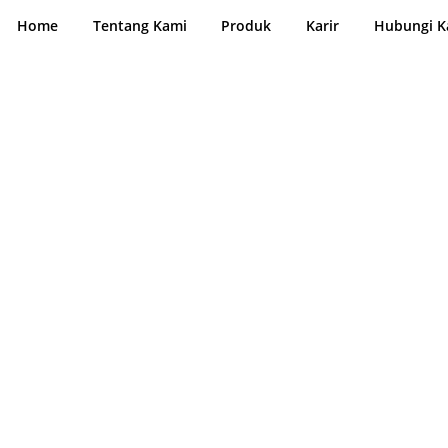
IKUTI KAMI
Home
Tentang Kami
Produk
Karir
Hubungi K
ARTIKEL TERKINI
Krisbow Sebagai Brand Asli
Indonesia
Tips and Trick Cara Memilih Power
...